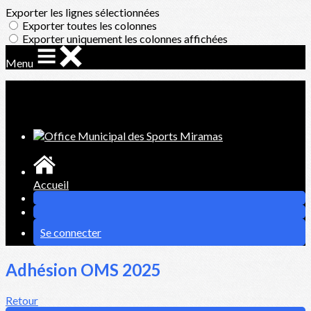
Exporter les lignes sélectionnées
Exporter toutes les colonnes
Exporter uniquement les colonnes affichées
Menu
Ajoutez un logo, un bouton, des réseaux sociaux
Cliquez pour éditer
Accueil
Se connecter
Adhésion OMS 2025
Retour