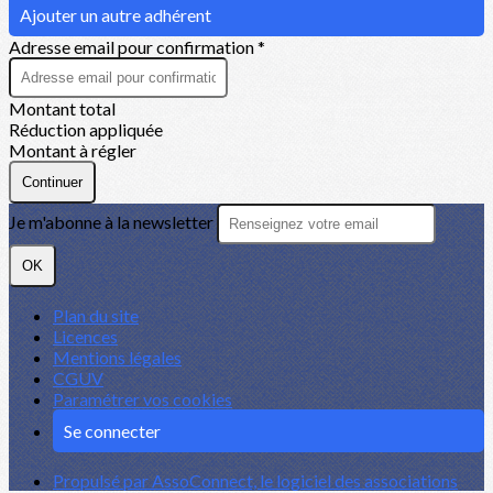
Ajouter un autre adhérent
Adresse email pour confirmation *
Montant total
Réduction appliquée
Montant à régler
Continuer
Je m'abonne à la newsletter
OK
Plan du site
Licences
Mentions légales
CGUV
Paramétrer vos cookies
Se connecter
Propulsé par AssoConnect, le logiciel des associations